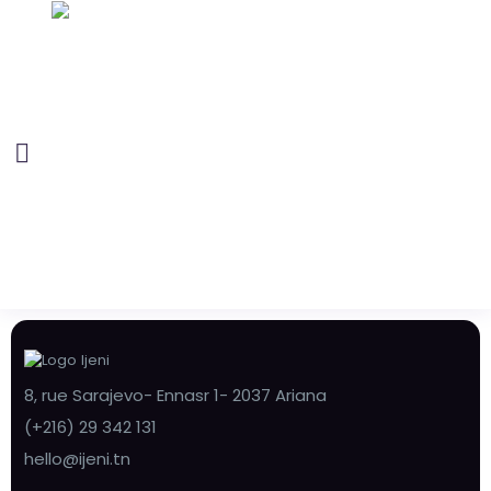
8, rue Sarajevo- Ennasr 1- 2037 Ariana
(+216) 29 342 131
hello@ijeni.tn