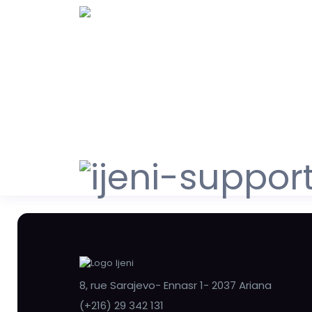
8, rue Sarajevo- Ennasr 1- 2037 Ariana
(+216) 29 342 131