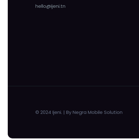
hello@ijeni.tn
© 2024 Ijeni. | By Negra Mobile Solution