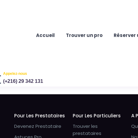
Accueil
Trouver un pro
Réserver 
Appelez-nous
(+216) 29 342 131
Pour Les Prestataires
Pour Les Particuliers
A 
Devenez Prestataire
Trouver les
Qu
prestataires
Astuces Pro
No