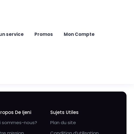
un service
Promos
Mon Compte
Propos De Ijeni
Sujets Utiles
i sommes-nous?
Plan du site
tre mission
Condition d’utilisation