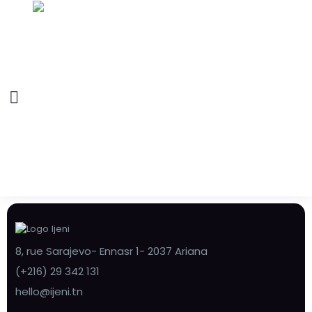
8, rue Sarajevo- Ennasr 1- 2037 Ariana
(+216) 29 342 131
hello@ijeni.tn