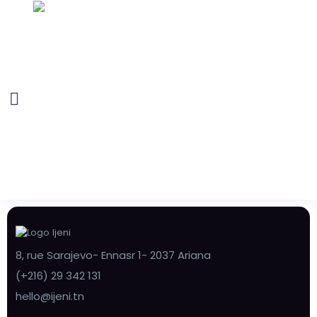
8, rue Sarajevo- Ennasr 1- 2037 Ariana
(+216) 29 342 131
hello@ijeni.tn