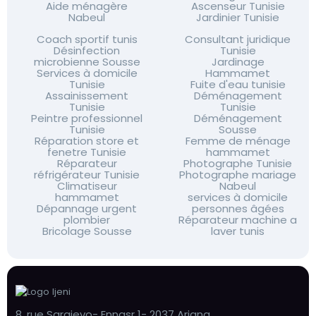
Aide ménagère
Ascenseur Tunisie
Nabeul
Jardinier Tunisie
Coach sportif tunis
Consultant juridique
Désinfection
Tunisie
microbienne Sousse
Jardinage
Services à domicile
Hammamet
Tunisie
Fuite d'eau tunisie
Assainissement
Déménagement
Tunisie
Tunisie
Peintre professionnel
Déménagement
Tunisie
Sousse
Réparation store et
Femme de ménage
fenetre Tunisie
hammamet
Réparateur
Photographe Tunisie
réfrigérateur Tunisie
Photographe mariage
Climatiseur
Nabeul
hammamet
services à domicile
Dépannage urgent
personnes âgées
plombier
Réparateur machine a
Bricolage Sousse
laver tunis
8, rue Sarajevo- Ennasr 1- 2037 Ariana