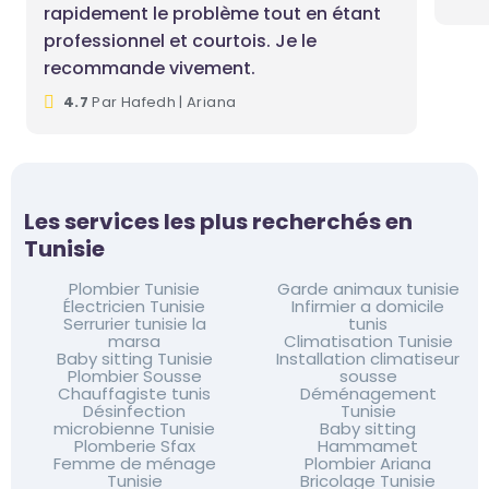
rapidement le problème tout en étant
professionnel et courtois. Je le
recommande vivement.
4.7
Par Hafedh | Ariana
Les services les plus recherchés en
Tunisie
Plombier Tunisie
Garde animaux tunisie
Électricien Tunisie
Infirmier a domicile
Serrurier tunisie la
tunis
marsa
Climatisation Tunisie
Baby sitting Tunisie
Installation climatiseur
Plombier Sousse
sousse
Chauffagiste tunis
Déménagement
Désinfection
Tunisie
microbienne Tunisie
Baby sitting
Plomberie Sfax
Hammamet
Femme de ménage
Plombier Ariana
Tunisie
Bricolage Tunisie