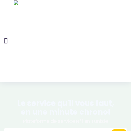
Le
service
qu'il vous faut,
en une minute chrono!
Plateforme de service N°1 en Tunisie