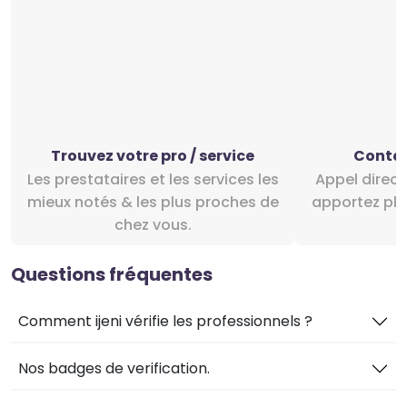
Trouvez votre pro / service
Contac
Les prestataires et les services les
Appel direct ou le chat intégré et
mieux notés & les plus proches de
apportez plus
chez vous.
Questions fréquentes
Comment ijeni vérifie les professionnels ?
Nos badges de verification.