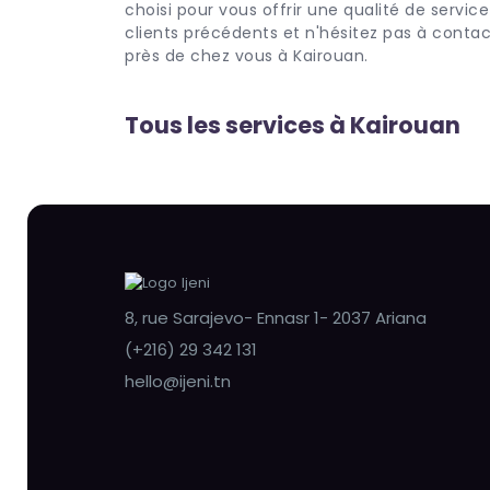
choisi pour vous offrir une qualité de service
clients précédents et n'hésitez pas à contact
près de chez vous à Kairouan.
Tous les services à Kairouan
8, rue Sarajevo- Ennasr 1- 2037 Ariana
(+216) 29 342 131
hello@ijeni.tn