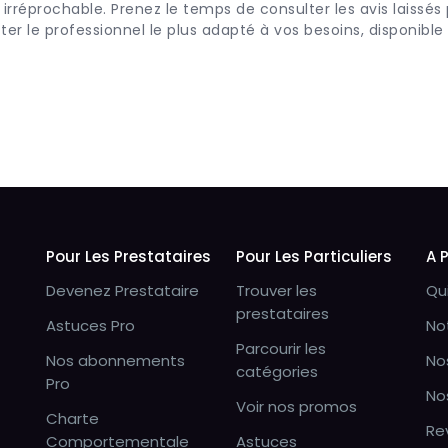
 irréprochable. Prenez le temps de consulter les avis laissés 
er le professionnel le plus adapté à vos besoins, disponible
Pour Les Prestataires
Pour Les Particuliers
A 
Devenez Prestataire
Trouver les
Qu
prestataires
Astuces Pro
No
Parcourir les
Nos abonnements
No
catégories
Pro
No
Voir nos promos
Charte
Re
Comportementale
Astuces