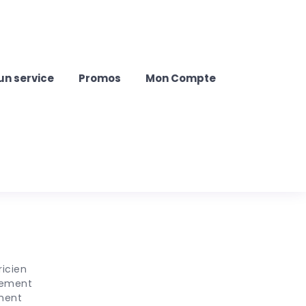
un service
Promos
Mon Compte
ricien
ilement
ement