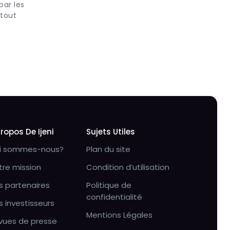
par les
 tout
Propos De Ijeni
Sujets Utiles
i sommes-nous?
Plan du site
tre mission
Condition d’utilisation
s partenaires
Politique de
confidentialité
s investisseurs
Mentions Légales
vues de presse